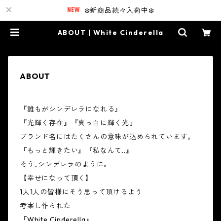
❄️新商品続々入荷中❄️
ABOUT | White Cinderella
ABOUT
『誰もがシンデレラになれる』
『光輝く存在』『真っ白に輝く光』
ブランド名にはたくさんの意味が込められています。
『もっと輝きたい』『私なんて..』
そう..シンデレラのように。
【幸せになって頂く】
1人1人の皆様にそう思って頂けるよう
考案し作られた
『White Cinderella』