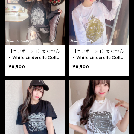
【コラボロンT】さなつん
【コラボロンT】さなつん
× White cinderella Collab
× White cinderella Collab
oration ロンT［黒×シル
oration ロンT［白×ゴー
¥8,500
¥8,500
バーラメ］
ルドラメ］