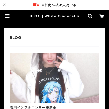
❄️新商品続々入荷中❄️
BLOG | White Cinderella
着用インフルエンサー更新❄️