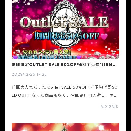
期間限定OUTLET SALE 50%OFF❄️期間延長1月5日ま
で開催❄️
2024/12/25 17:25
前回大人気だった Outlet SALE 50%OFFご予約で即SO
LD OUTになった商品も多く、今回更に再入荷し、ボー
ナスSALEを行う事が決定❣️今回こそ❣️たくさんGETして
続きを読む
下さい❄️✼••┈┈••✼••┈┈••✼••┈┈••✼••┈┈••✼金箔・ラ
メ...