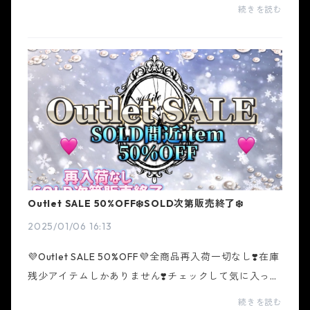
ラシリーズやトレンドアイテムをGETしちゃおう❣️まだ
続きを読む
間に合います💜※完売になった場合商品は追ってご連
絡致し...
Outlet SALE 50%OFF❄️SOLD次第販売終了❄️
2025/01/06 16:13
💜Outlet SALE 50%OFF💜全商品再入荷一切なし❣️在庫
残少アイテムしかありません❣️チェックして気に入った
商品は即GET❣️してください💜
続きを読む