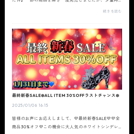
た件】一部の商品を除き一度完売しましたが、少量再
販決定❣️購入出来なかった方はお急ぎ下さい🌟※大変混
続きを読む
雑が予想されます。早めのご予約をお願いします。完
売に...
最終新春SALE❄️ALL ITEM 30%OFFラストチャンス❄️
2025/01/06 16:15
皆様のお声にお応えしまして、💜最終新春SALE💜💜全
商品30%オフ💜この機会に大人気のホワイトシンデレ