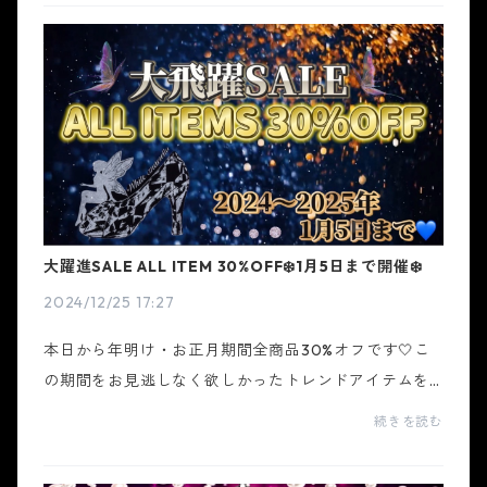
にデ...
大躍進SALE ALL ITEM 30%OFF❄️1月5日まで開催❄️
2024/12/25 17:27
本日から年明け・お正月期間全商品30%オフです🤍こ
の期間をお見逃しなく欲しかったトレンドアイテムをG
ETして大飛躍の年にしましょう❄️✼••┈┈••✼••┈┈••✼••┈
続きを読む
┈••✼••┈┈••✼金箔・ラメを使ったシンデレラストー
リーをモ...