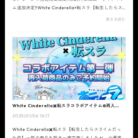
ム追加決定‼️White Cinderella×転スラ【転生したらス
ライムだった件】ご要望が多数あったため、全コラボ
続きを読む
アイテムを全てフルプリントカラーを可能に‼️ご予約...
White Cinderella✖️転スラコラボアイテム❄️再入荷商
品のみ追加予約開始❄️
2025/01/06 16:17
White Cinderella✖️転スラ【転生したらスライムだっ