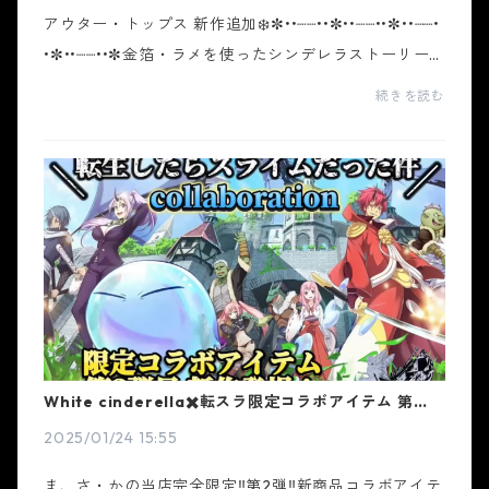
アウター・トップス 新作追加❄️✼••┈┈••✼••┈┈••✼••┈┈•
•✼••┈┈••✼金箔・ラメを使ったシンデレラストーリー
をモチーフにデザインを作り込んだギャルブランド ホ
続きを読む
ワイトシンデレラ。トレンドを取り入れ、ホワイトシ
ンデ...
White cinderella✖️転スラ限定コラボアイテム 第2弾
目新作登場
2025/01/24 15:55
ま、さ・かの当店完全限定‼️第2弾‼️新商品コラボアイテ