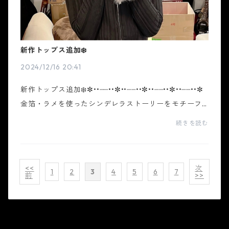
新作トップス追加❄️
2024/12/16 20:41
新作トップス追加❄️✼••┈┈••✼••┈┈••✼••┈┈••✼••┈┈••✼
金箔・ラメを使ったシンデレラストーリーをモチーフ
にデザインを作り込んだギャルブランド ホワイトシン
続きを読む
デレラ。トレンドを取り入れ、ホワイトシンデレラに
しか...
<<
次
1
2
3
4
5
6
7
前
>>