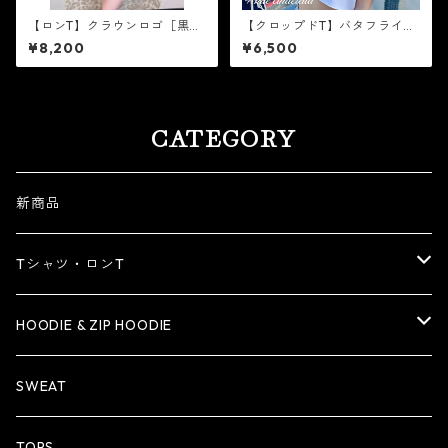
【ロンT】クラウンロゴ［黒×
【クロップドT】バタフライ
白］
［ブルーラメ］
¥8,200
¥6,500
CATEGORY
新商品
Tシャツ・ロンT
Tシャツ
HOODIE & ZIP HOODIE
ロンT
HOODIE
SWEAT
ZIP HOODIE
TOPS