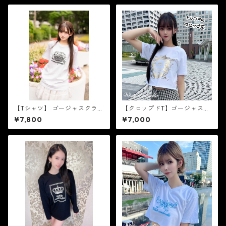
【Tシャツ】 ゴージャスクラウ
【クロップドT】ゴージャスフ
ン［ブラックラメ］
レーム［ゴールド箔］
¥7,800
¥7,000