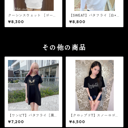
クーシンスウェット ［ゴール
【SWEAT】バタフライ［白×
ドラメ］
ゴールド箔］
¥8,300
¥8,800
その他の商品
【ワンピT】バタフライ［黒×
【クロップドT】スノーロゴ
ゴールド箔］
［シルバーラメ］
¥7,200
¥6,500