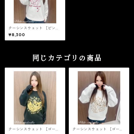
クーシンスウェット ［ピンク
ラメ］
¥8,300
同じカテゴリの商品
クーシンスウェット ［ゴール
クーシンスウェット ［ゴール
ド箔］
ドラメ］