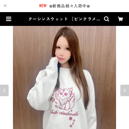
❄️新商品続々入荷中❄️
クーシンスウェット ［ピンクラメ］
| White Cinderella