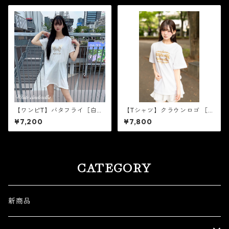
【ワンピT】バタフライ［白×
【Tシャツ】クラウンロゴ ［ゴ
ゴールド箔］
ールドラメ］
¥7,200
¥7,800
CATEGORY
新商品