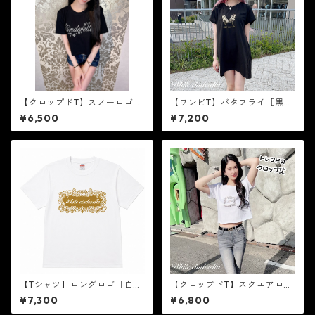
【クロップドT】スノーロゴ
【ワンピT】バタフライ［黒×
［シルバーラメ］
ゴールド箔］
¥6,500
¥7,200
【Tシャツ】ロングロゴ［白×
【クロップドT】スクエアロゴ
ゴールド箔］
［白×ゴールド箔］
¥7,300
¥6,800