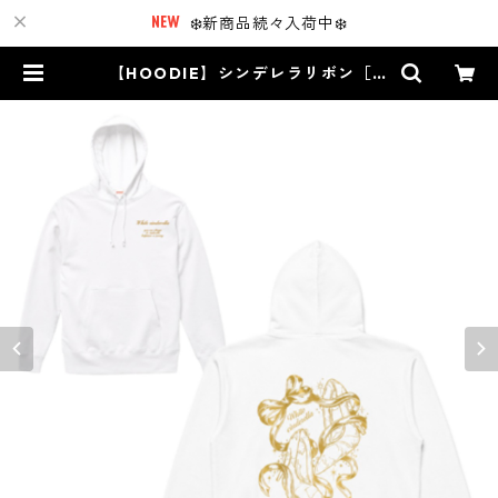
❄️新商品続々入荷中❄️
【HOODIE】シンデレラリボン［ゴ
ールド箔］ | White Cinderella