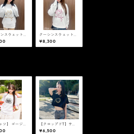
シンスウェット
クーシンスウェット
ールドラメ］
［ピンクラメ］
00
¥8,300
ャツ】 ゴージャ
【クロップドT】サー
ラウン［ブラック
クルロゴ［ゴールドラ
00
¥6,500
］
メ］