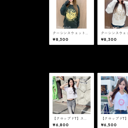
クーシンスウェット
クーシンスウェ
［ゴールド箔］
［ゴールドラメ
¥8,300
¥8,300
【クロップドT】スク
【クロップドT
エアロゴ［白×ゴール
クルロゴ［ピン
¥6,800
¥6,500
ド箔］
メ］