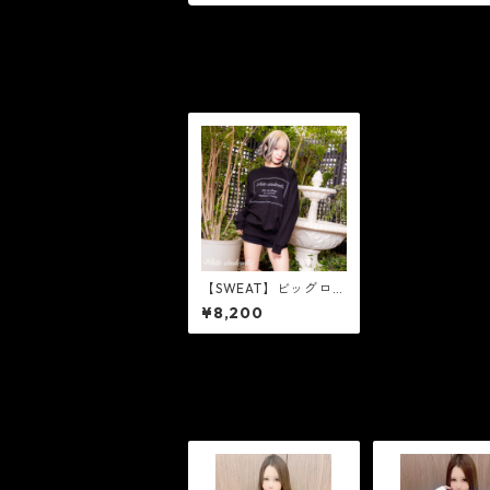
【SWEAT】ビッグロゴ
［黒×シルバーラメ］
¥8,200