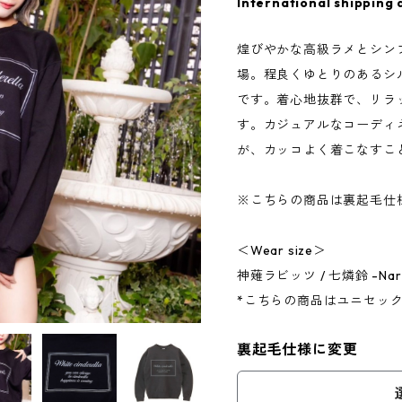
International shipping 
煌びやかな高級ラメとシン
場。程良くゆとりのあるシ
です。着心地抜群で、リラ
す。カジュアルなコーディ
が、カッコよく着こなすこ
※こちらの商品は裏起毛仕
＜Wear size＞
神薙ラビッツ / 七燐鈴 -Nar
*こちらの商品はユニセッ
裏起毛仕様に変更