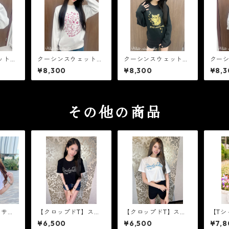
ット
クーシンスウェット
クーシンスウェット
クー
］
［ピンクラメ］
［ゴールド箔］
［ゴ
¥8,300
¥8,300
¥8,3
その他の商品
】サー
【クロップドT】スノ
【クロップドT】スノ
【Tシ
クラ
ーロゴ［シルバーラ
ーロゴ［ブルーラメ］
スク
¥6,500
¥6,500
¥7,8
メ］
ラメ