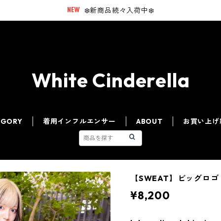
❄️新商品続々入荷中❄️
White Cinderella
EGORY
着用インフルエンサー
ABOUT
お買い上げ
【SWEAT】ビッグロ
¥8,200