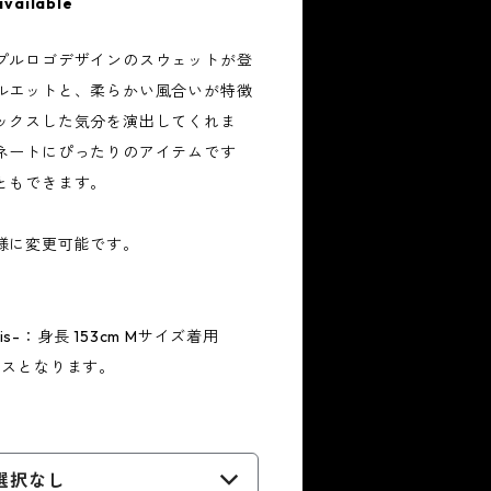
available
プルロゴデザインのスウェットが登
ルエットと、柔らかい風合いが特徴
ックスした気分を演出してくれま
ネートにぴったりのアイテムです
ともできます。
様に変更可能です。
is-：身長 153cm Mサイズ着用
クスとなります。
選択なし