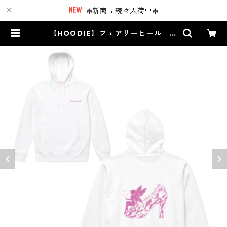
❄️新商品続々入荷中❄️
【HOODIE】フェアリーヒール［ピ
ンクラメ］ | White Cinderella