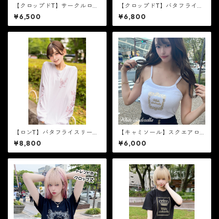
【クロップドT】サークルロゴ
【クロップドT】バタフライ
［ピンクラメ］
［白×ゴールド箔］
¥6,500
¥6,800
【ロンT】バタフライスリーブ
【キャミソール】スクエアロ
［ライトピンクラメ］
ゴ［白×ゴールド箔］
¥8,800
¥6,000