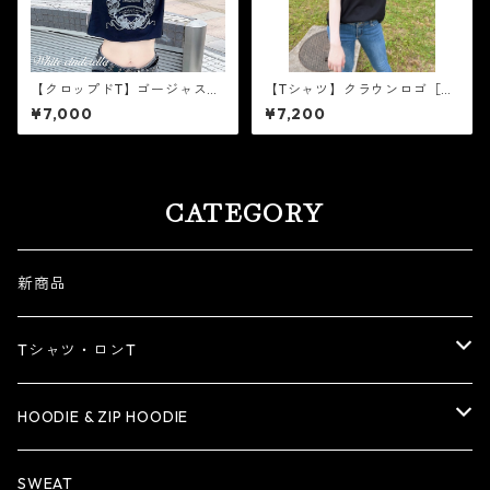
【クロップドT】ゴージャスフ
【Tシャツ】クラウンロゴ［ゴ
レーム［シルバーラメ］
ールドラメ］
¥7,000
¥7,200
CATEGORY
新商品
Tシャツ・ロンT
Tシャツ
HOODIE & ZIP HOODIE
ロンT
HOODIE
SWEAT