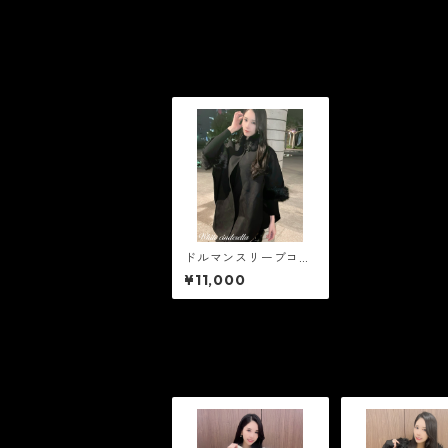
ドルマンスリーブコー
ト ［Black］
¥11,000