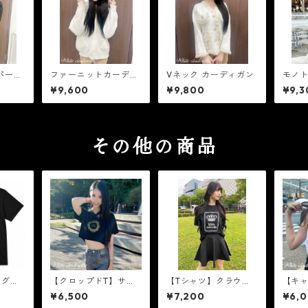
パーコ
ファーニットカーディ
Vネック カーディガン
モノ
ガン
ト
¥9,600
¥9,800
¥9,3
その他の商品
ングロ
【クロップドT】サー
【Tシャツ】クラウン
【キ
ド箔］
クルロゴ［ゴールドラ
ロゴ［黒×白］
エアロ
¥6,500
¥7,200
¥6,
メ］
ド箔