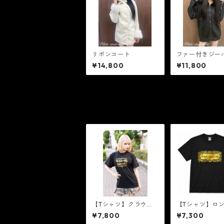
リボンコート
ファー付きジー
ート
¥14,800
¥11,800
【Tシャツ】クラウン
【Tシャツ】ロ
ロゴ ［ゴールドラメ］
ゴ［黒×ゴール
¥7,800
¥7,300