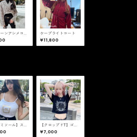
トーンアシメコー
ケープライトコート
00
¥11,800
ャミソール】スク
【クロップドT】ゴー
ゴ［白×ゴール
ジャスフレーム［シル
000
¥7,000
］
バーラメ］