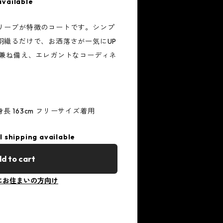
available
リーブが特徴のコートです。シンプ
羽織るだけで、お洒落さが一気にUP
を兼ね備え、エレガントなコーディネ
 / 身長 163cm フリーサイズ着用
l shipping available
d to cart
にお住まいの方向け