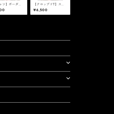
ャツ】ボーダー
【クロップドT】スノ
［ゴールドラメ］
ーロゴ［シルバーラ
00
¥6,500
メ］