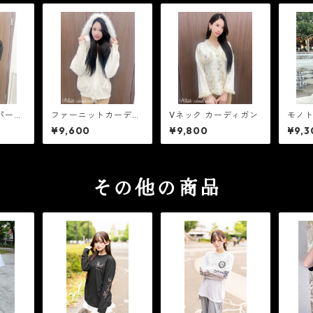
パーコ
ファーニットカーディ
Vネック カーディガン
モノ
ガン
ト
¥9,600
¥9,800
¥9,3
その他の商品