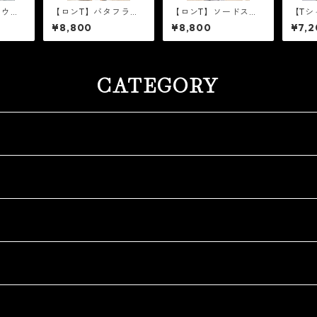
ラウン
【ロンT】バタフライ
【ロンT】ソードスリ
【Tシ
ラメ］
スリーブ［ライトピン
ーブ［ブラックラメ］
ロゴ
¥8,800
¥8,800
¥7,2
クラメ］
CATEGORY