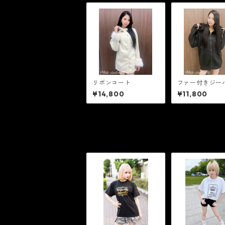
リボンコート
ファー付きジー
ート
¥14,800
¥11,800