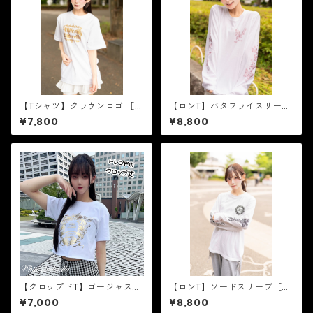
【Tシャツ】クラウンロゴ ［ゴ
【ロンT】バタフライスリーブ
ールドラメ］
［ライトピンクラメ］
¥7,800
¥8,800
【クロップドT】ゴージャスフ
【ロンT】ソードスリーブ［ブ
レーム［ゴールド箔］
ラックラメ］
¥7,000
¥8,800