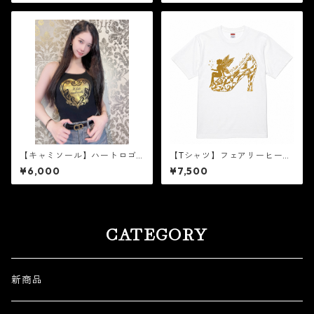
【キャミソール】ハートロゴ
【Tシャツ】フェアリーヒール
［ゴールド箔］
［白×ゴールド箔］
¥6,000
¥7,500
CATEGORY
新商品