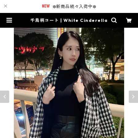
❄️新商品続々入荷中❄️
千鳥柄コート | White Cinderella