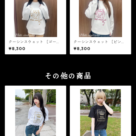
クーシンスウェット ［ゴール
クーシンスウェット ［ピンク
ドラメ］
ラメ］
¥8,300
¥8,300
その他の商品