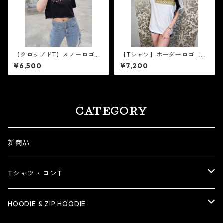
【クロップドT】スノーロゴ
【Tシャツ】ボーダーロゴ［ゴ
［ピンクラメ］
ールドラメ］
¥6,500
¥7,200
CATEGORY
新商品
Tシャツ・ロンT
Tシャツ
HOODIE & ZIP HOODIE