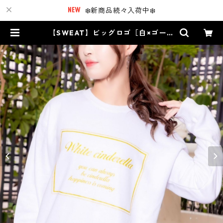
❄️新商品続々入荷中❄️
【SWEAT】ビッグロゴ［白×ゴール
ドラメ］ | White Cinderella