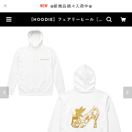
❄️新商品続々入荷中❄️
【HOODIE】フェアリーヒール［ゴ
ールドラメ］ | White Cinderella