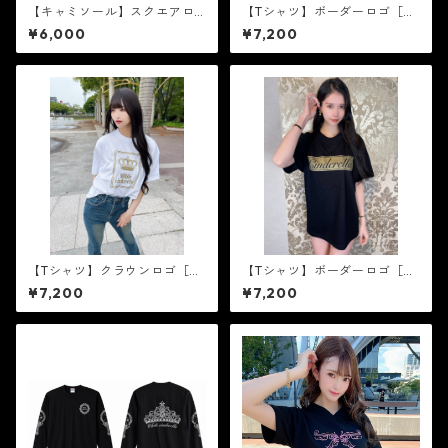
【キャミソール】スクエアロ
【Tシャツ】ボーダーロゴ［黒
ゴ［黒×ゴールド箔］
×白］
¥6,000
¥7,200
【Tシャツ】クラウンロゴ［ゴ
【Tシャツ】ボーダーロゴ［ゴ
ールドラメ］
ールドラメ］
¥7,200
¥7,200