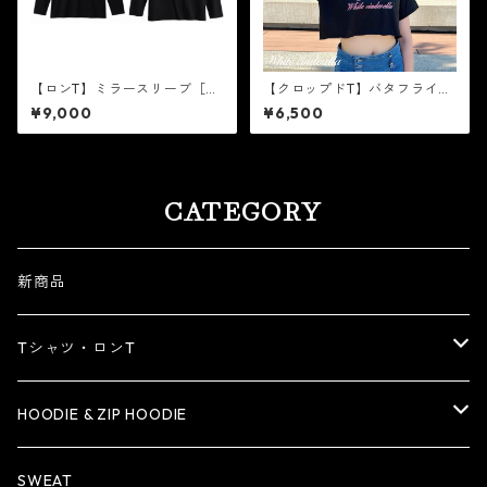
【ロンT】ミラースリーブ［シ
【クロップドT】バタフライ
ルバーラメ］
［ピンクラメ］
¥9,000
¥6,500
CATEGORY
新商品
Tシャツ・ロンT
Tシャツ
HOODIE & ZIP HOODIE
ロンT
HOODIE
SWEAT