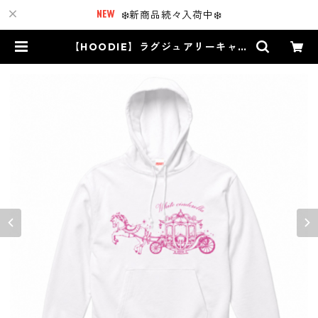
❄️新商品続々入荷中❄️
【HOODIE】ラグジュアリーキャリ
ッジ［白×ピンクラメ］ | White Ci
nderella