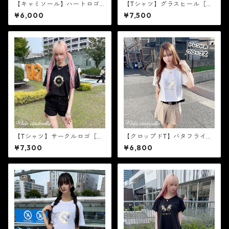
【キャミソール】ハートロゴ
【Tシャツ】グラスヒール［黒
［ゴールド箔］
×ゴールド箔］
¥6,000
¥7,500
【Tシャツ】サークルロゴ［黒
【クロップドT】バタフライ
×ゴールド箔］
［白×ゴールド箔］
¥7,300
¥6,800