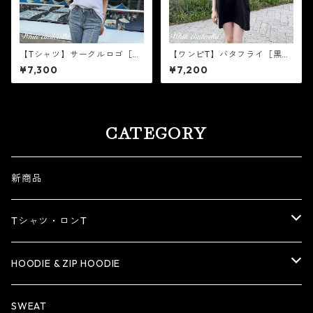
【Tシャツ】サークルロゴ［白
【ワンピT】バタフライ［黒×
×ゴールド箔］
ゴールド箔］
¥7,300
¥7,200
CATEGORY
新商品
Tシャツ・ロンT
Tシャツ
HOODIE & ZIP HOODIE
ロンT
HOODIE
SWEAT