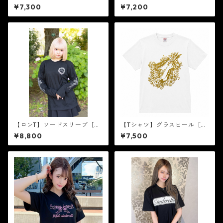
×ゴールド箔］
ールドラメ］
¥7,300
¥7,200
【ロンT】ソードスリーブ［シ
【Tシャツ】グラスヒール［白
ルバーラメ］
×ゴールド箔］
¥8,800
¥7,500