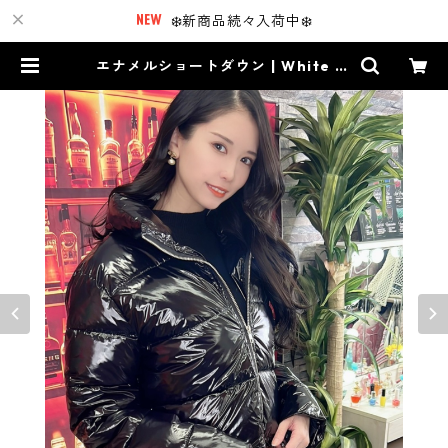
❄️新商品続々入荷中❄️
エナメルショートダウン | White Ci
nderella