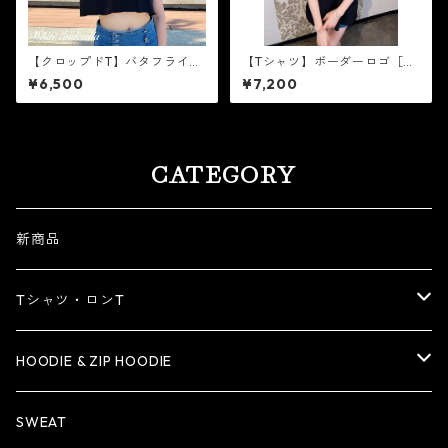
【クロップドT】バタフライ
【Tシャツ】ボーダーロゴ［黒
［ピンクラメ］
×白］
¥6,500
¥7,200
CATEGORY
新商品
Tシャツ・ロンT
Tシャツ
HOODIE & ZIP HOODIE
ロンT
HOODIE
SWEAT