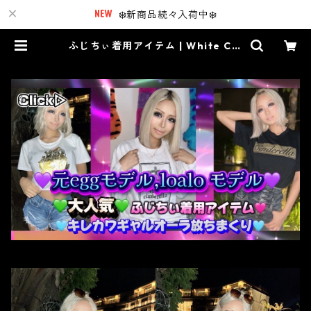
❄️新商品続々入荷中❄️
ふじちぃ着用アイテム | White Cin
derella